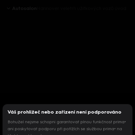
Autosalon
Hannover veletrh užitkových vozů úvod
Váš prohlížeč nebo zařízení není podporováno
Bohužel nejsme schopni garantovat plnou funkčnost prima+
ani poskytovat podporu při potížích se službou prima+ na
Nepodařilo se inicializovat přehrávač