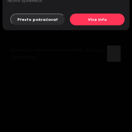
těchto systémech.
Přesto pokračovat
Více info
K tomuto videu není momentálně dostupný
žádný popis.