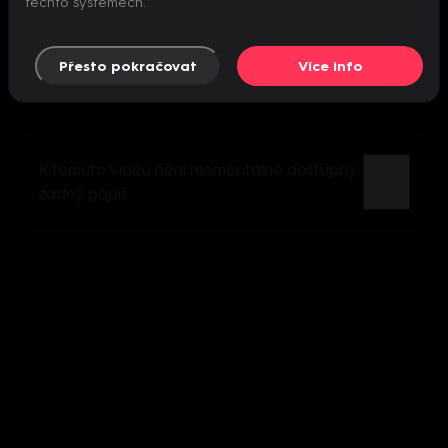
těchto systémech.
Přesto pokračovat
Více info
K tomuto videu není momentálně dostupný
žádný popis.