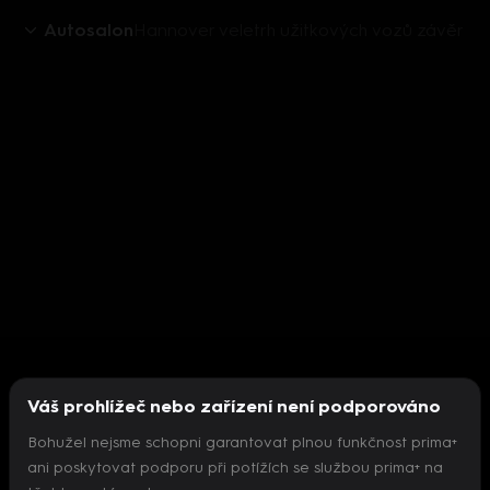
Autosalon
Hannover veletrh užitkových vozů závěr
Váš prohlížeč nebo zařízení není podporováno
Bohužel nejsme schopni garantovat plnou funkčnost prima+
ani poskytovat podporu při potížích se službou prima+ na
Nepodařilo se inicializovat přehrávač