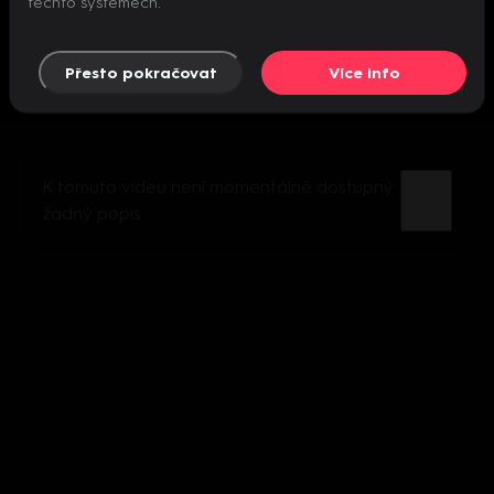
těchto systémech.
Přesto pokračovat
Více info
K tomuto videu není momentálně dostupný
žádný popis.