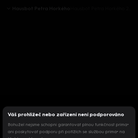
Hausbot Petra Horkého
Hausbot Petra Horkého 2018 (10) - upoutávka
Váš prohlížeč nebo zařízení není podporováno
Bohužel nejsme schopni garantovat plnou funkčnost prima+
ani poskytovat podporu při potížích se službou prima+ na
Nepodařilo se inicializovat přehrávač