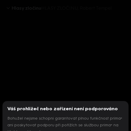
Hlasy zločinu
HLASY ZLOČINU, Robert Tempel
Váš prohlížeč nebo zařízení není podporováno
Bohužel nejsme schopni garantovat plnou funkčnost prima+
ani poskytovat podporu při potížích se službou prima+ na
Nepodařilo se inicializovat přehrávač