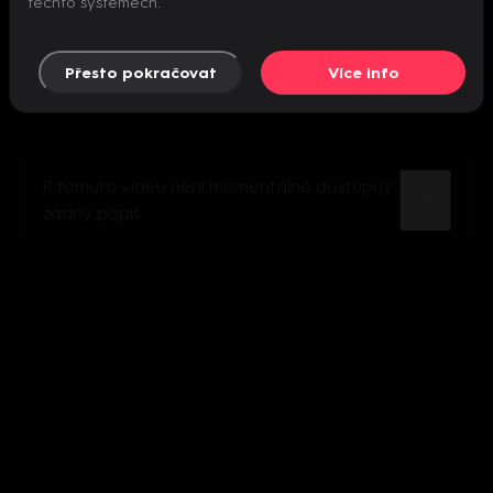
těchto systémech.
Přesto pokračovat
Více info
K tomuto videu není momentálně dostupný
žádný popis.