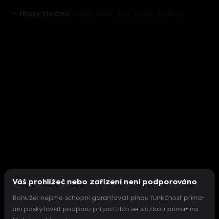
Hlasy zločinu
HLASY ZLOČINU, Viktor Kožený
Váš prohlížeč nebo zařízení není podporováno
Bohužel nejsme schopni garantovat plnou funkčnost prima+
ani poskytovat podporu při potížích se službou prima+ na
Nepodařilo se inicializovat přehrávač