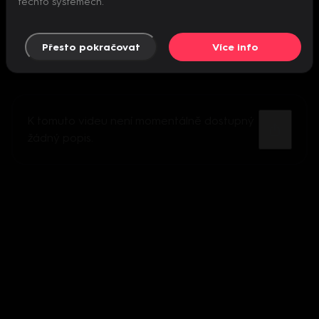
těchto systémech.
Přesto pokračovat
Více info
K tomuto videu není momentálně dostupný
žádný popis.