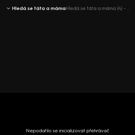
Hledá se táta a máma
Hledá se táta a máma (4) - Fotomodelka kydá hnůj
Nepodařilo se inicializovat přehrávač