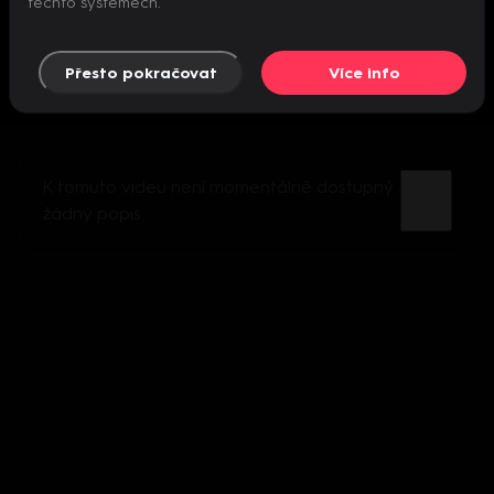
těchto systémech.
Přesto pokračovat
Více info
K tomuto videu není momentálně dostupný
žádný popis.