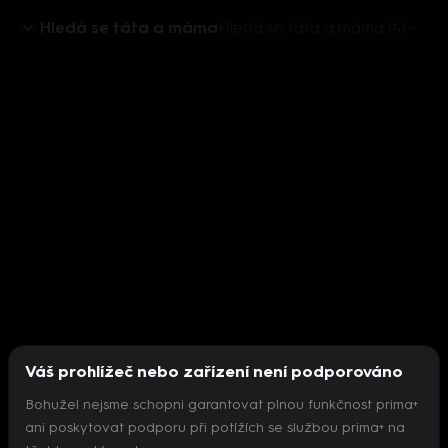
Hledá se táta a máma
Hledá se táta a máma (4) - kydání stáje s fotomodelkou
Váš prohlížeč nebo zařízení není podporováno
Bohužel nejsme schopni garantovat plnou funkčnost prima+
ani poskytovat podporu při potížích se službou prima+ na
Nepodařilo se inicializovat přehrávač