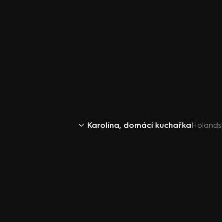
Karolína, domácí kuchařka
Holandsk