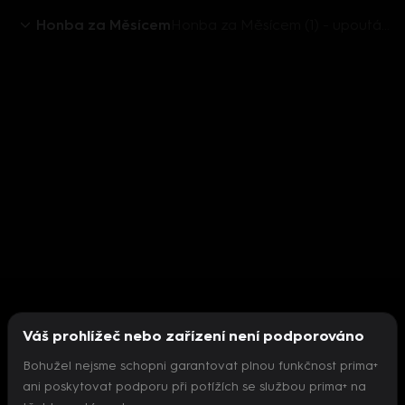
Honba za Měsícem
Honba za Měsícem (1) - upoutávka
Váš prohlížeč nebo zařízení není podporováno
Bohužel nejsme schopni garantovat plnou funkčnost prima+
ani poskytovat podporu při potížích se službou prima+ na
Nepodařilo se inicializovat přehrávač