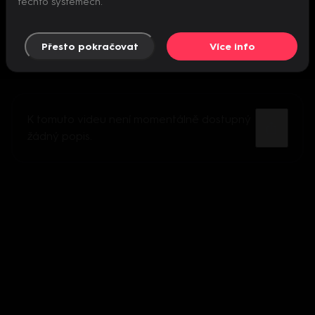
těchto systémech.
Přesto pokračovat
Více info
K tomuto videu není momentálně dostupný
žádný popis.