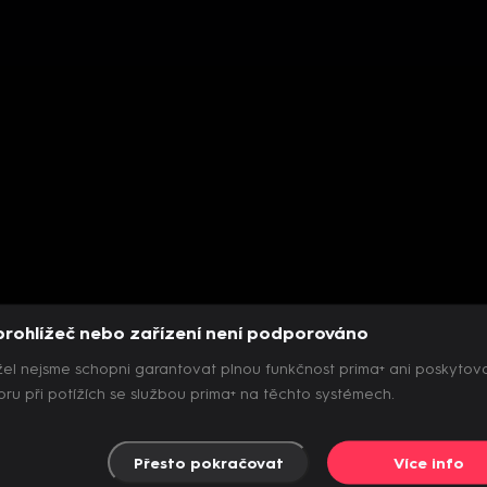
prohlížeč nebo zařízení není podporováno
el nejsme schopni garantovat plnou funkčnost prima+ ani poskytov
ru při potížích se službou prima+ na těchto systémech.
Přesto pokračovat
Více info