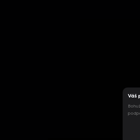
Váš 
Bohuž
podpo