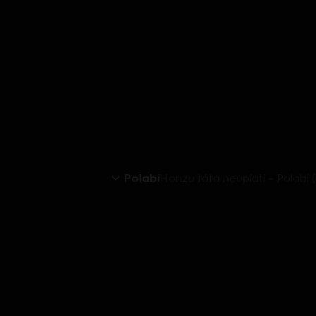
Polabí
Honzu táta neuplatí – Polabí (