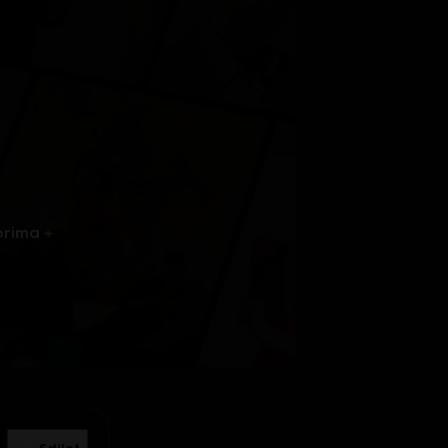
prima