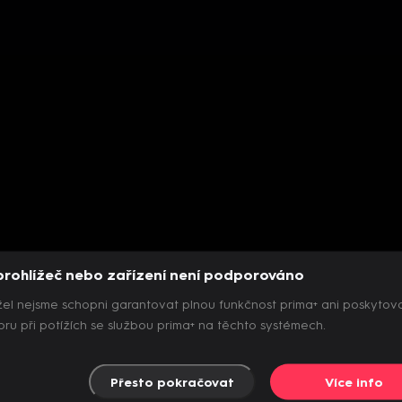
prohlížeč nebo zařízení není podporováno
el nejsme schopni garantovat plnou funkčnost prima+ ani poskytov
ru při potížích se službou prima+ na těchto systémech.
Přesto pokračovat
Více info