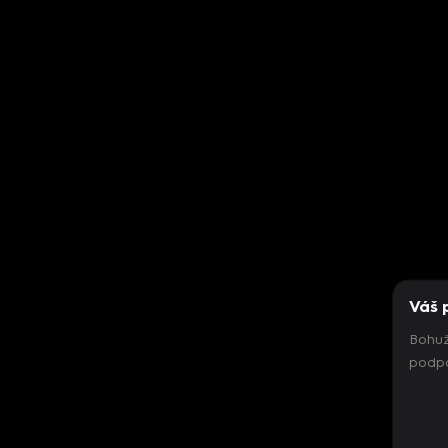
Váš 
Bohuž
podpo