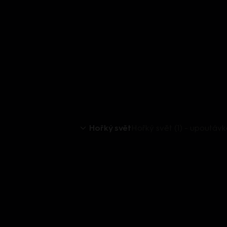
Hořký svět
Hořký svět (1) - upoutáv