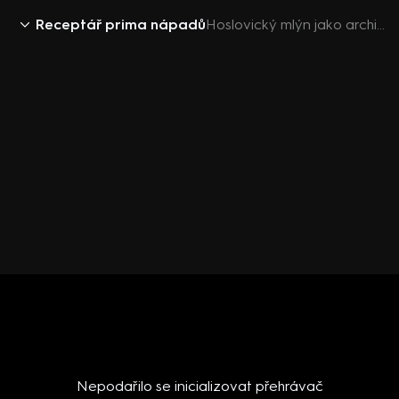
Receptář prima nápadů
Hoslovický mlýn jako architektonická inspirace
Nepodařilo se inicializovat přehrávač