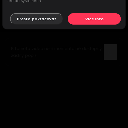
těchto systémech.
Přesto pokračovat
Více info
K tomuto videu není momentálně dostupný
žádný popis.