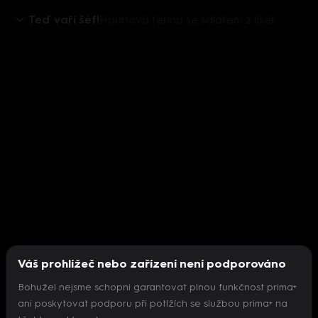
Teď vaří šéf!
Houbová terina se salátem z lišek
Váš prohlížeč nebo zařízení není podporováno
Bohužel nejsme schopni garantovat plnou funkčnost prima+
ani poskytovat podporu při potížích se službou prima+ na
Nepodařilo se inicializovat přehrávač