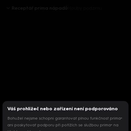
Receptář prima nápadů
Houby podzimu
Váš prohlížeč nebo zařízení není podporováno
Bohužel nejsme schopni garantovat plnou funkčnost prima+
ani poskytovat podporu při potížích se službou prima+ na
Nepodařilo se inicializovat přehrávač