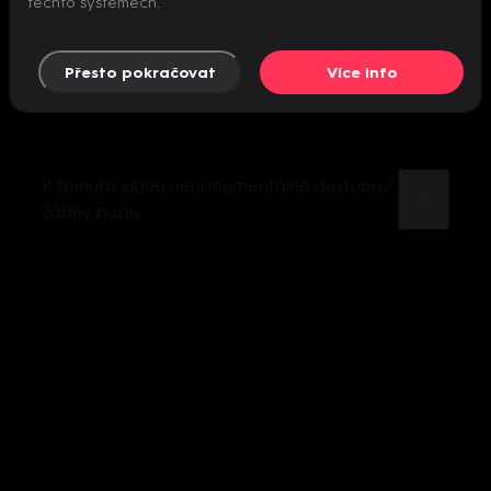
těchto systémech.
Přesto pokračovat
Více info
K tomuto videu není momentálně dostupný
žádný popis.