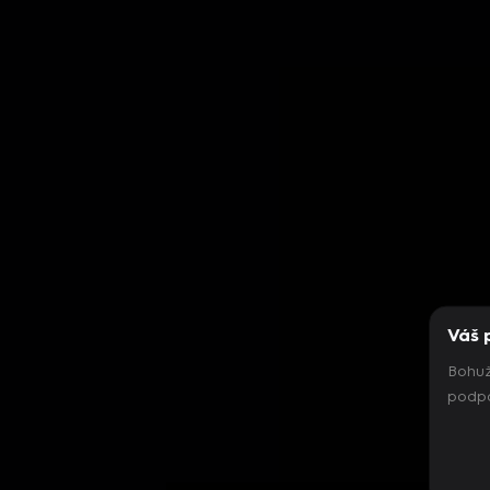
Váš 
Bohuž
podpo