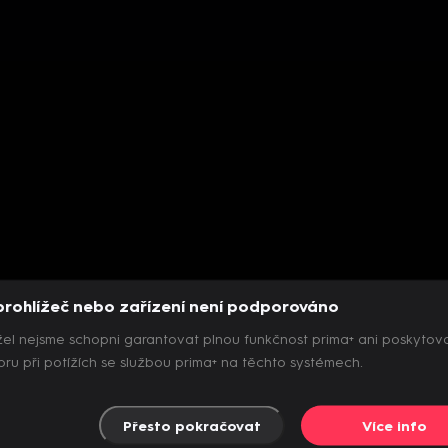
prohlížeč nebo zařízení není podporováno
el nejsme schopni garantovat plnou funkčnost prima+ ani poskytov
ru při potížích se službou prima+ na těchto systémech.
Přesto pokračovat
Více info