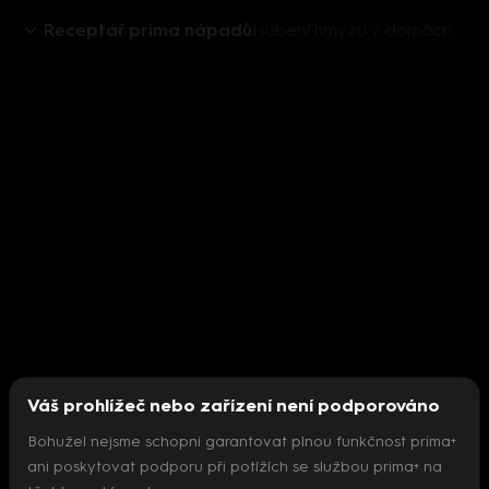
Receptář prima nápadů
Hubení hmyzu v domácnostech
Váš prohlížeč nebo zařízení není podporováno
Bohužel nejsme schopni garantovat plnou funkčnost prima+
ani poskytovat podporu při potížích se službou prima+ na
Nepodařilo se inicializovat přehrávač