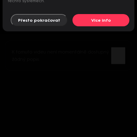
těchto systémech.
Přesto pokračovat
Více info
K tomuto videu není momentálně dostupný
žádný popis.