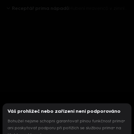
Receptář prima nápadů
Hubení mravenců v zimním období
Váš prohlížeč nebo zařízení není podporováno
Bohužel nejsme schopni garantovat plnou funkčnost prima+
ani poskytovat podporu při potížích se službou prima+ na
Nepodařilo se inicializovat přehrávač