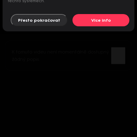
těchto systémech.
Přesto pokračovat
Více info
K tomuto videu není momentálně dostupný
žádný popis.