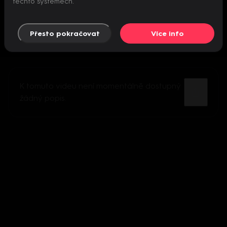
těchto systémech.
Přesto pokračovat
Více info
K tomuto videu není momentálně dostupný
žádný popis.