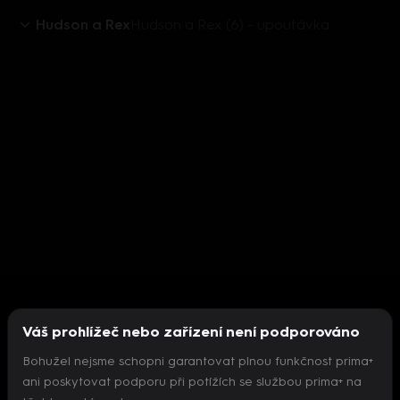
Hudson a Rex
Hudson a Rex (6) - upoutávka
Váš prohlížeč nebo zařízení není podporováno
Bohužel nejsme schopni garantovat plnou funkčnost prima+
ani poskytovat podporu při potížích se službou prima+ na
Nepodařilo se inicializovat přehrávač