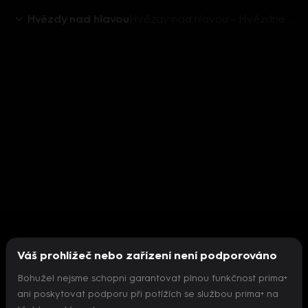
Hvězdy nad hlavou
Hvězdy nad hlavou - Hvězdné obsazení seriálu
Váš prohlížeč nebo zařízení není podporováno
Bohužel nejsme schopni garantovat plnou funkčnost prima+
ani poskytovat podporu při potížích se službou prima+ na
Nepodařilo se inicializovat přehrávač