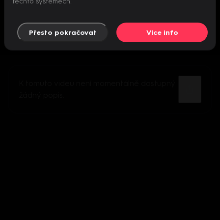
těchto systémech.
Přesto pokračovat
Více info
K tomuto videu není momentálně dostupný
žádný popis.