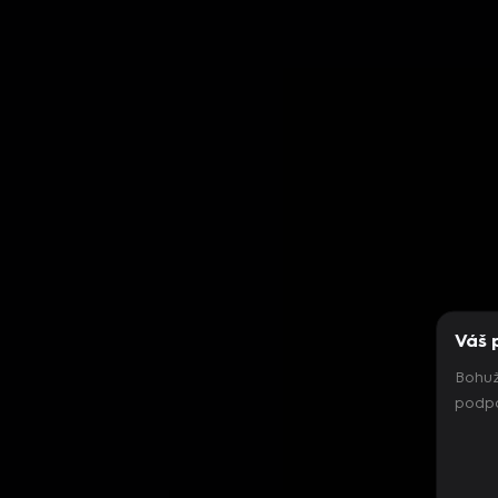
Váš 
Bohuž
podpo