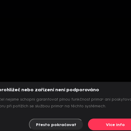
prohlížeč nebo zařízení není podporováno
el nejsme schopni garantovat plnou funkčnost prima+ ani poskytov
ru při potížích se službou prima+ na těchto systémech.
Přesto pokračovat
Více info