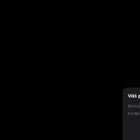
Váš 
Bohuž
podpo