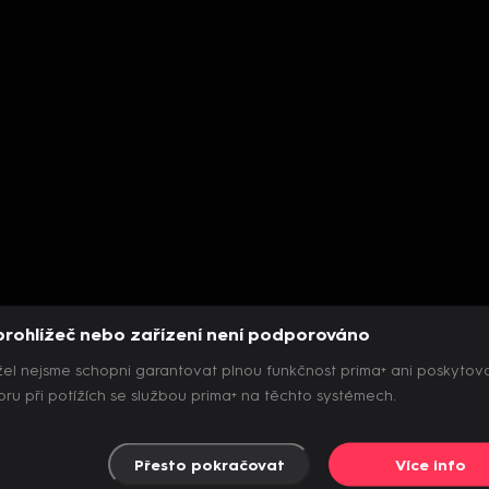
prohlížeč nebo zařízení není podporováno
el nejsme schopni garantovat plnou funkčnost prima+ ani poskytov
ru při potížích se službou prima+ na těchto systémech.
Přesto pokračovat
Více info