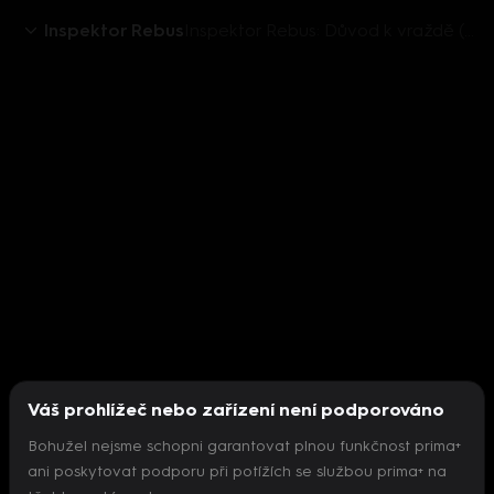
Inspektor Rebus
Inspektor Rebus: Důvod k vraždě (2) - upoutávka
Váš prohlížeč nebo zařízení není podporováno
Bohužel nejsme schopni garantovat plnou funkčnost prima+
ani poskytovat podporu při potížích se službou prima+ na
Nepodařilo se inicializovat přehrávač