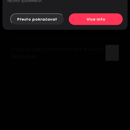
těchto systémech.
Přesto pokračovat
Více info
K tomuto videu není momentálně dostupný
žádný popis.