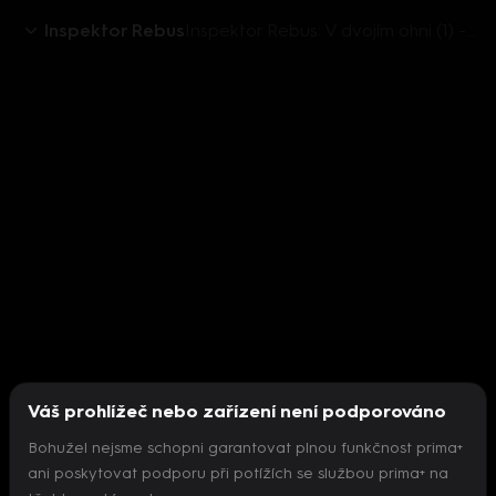
Inspektor Rebus
Inspektor Rebus: V dvojím ohni (1) - upoutávka
Váš prohlížeč nebo zařízení není podporováno
Bohužel nejsme schopni garantovat plnou funkčnost prima+
ani poskytovat podporu při potížích se službou prima+ na
Nepodařilo se inicializovat přehrávač