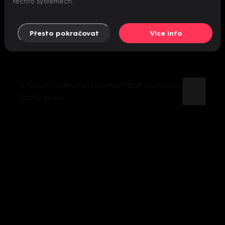
těchto systémech.
Přesto pokračovat
Více info
K tomuto videu není momentálně dostupný
žádný popis.