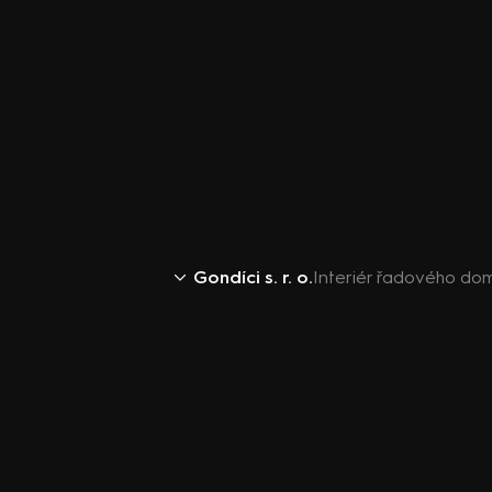
Gondíci s. r. o.
Interiér řadového do