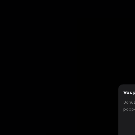
Váš 
Bohuž
podpo