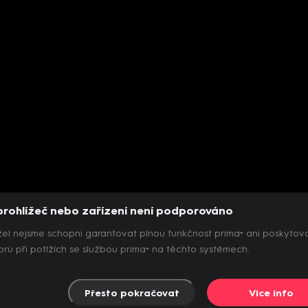
prohlížeč nebo zařízení není podporováno
el nejsme schopni garantovat plnou funkčnost prima+ ani poskytov
ru při potížích se službou prima+ na těchto systémech.
Přesto pokračovat
Více info