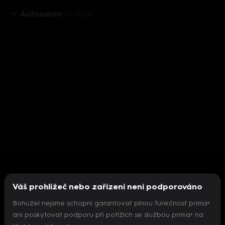
Autosalon
Ivo Rygl
Váš prohlížeč nebo zařízení není podporováno
Bohužel nejsme schopni garantovat plnou funkčnost prima+
ani poskytovat podporu při potížích se službou prima+ na
Nepodařilo se inicializovat přehrávač