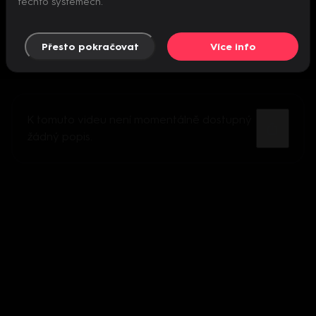
těchto systémech.
Přesto pokračovat
Více info
K tomuto videu není momentálně dostupný
žádný popis.