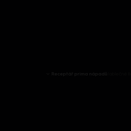
Receptář prima nápadů
Jablečné l