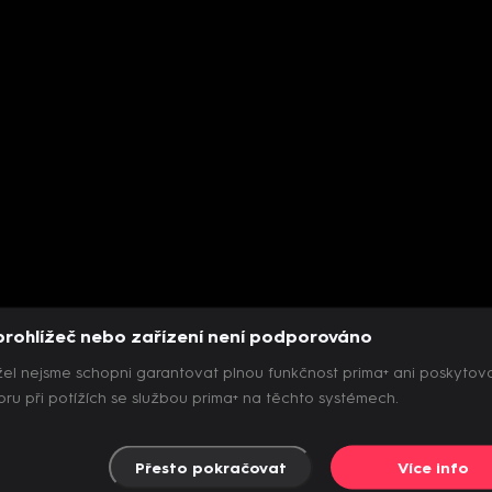
prohlížeč nebo zařízení není podporováno
el nejsme schopni garantovat plnou funkčnost prima+ ani poskytov
ru při potížích se službou prima+ na těchto systémech.
Přesto pokračovat
Více info