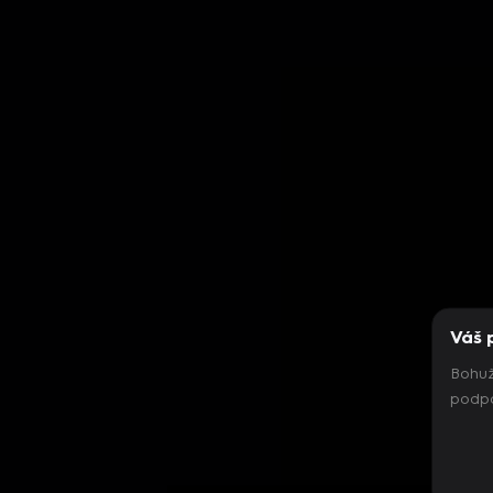
Váš 
Bohuž
podpo