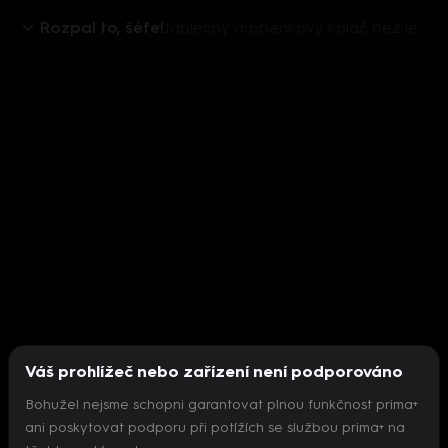
Rozpal to, šéfe!
Jablečný drobenkový koláč bez lepku
Váš prohlížeč nebo zařízení není podporováno
Bohužel nejsme schopni garantovat plnou funkčnost prima+
ani poskytovat podporu při potížích se službou prima+ na
Nepodařilo se inicializovat přehrávač