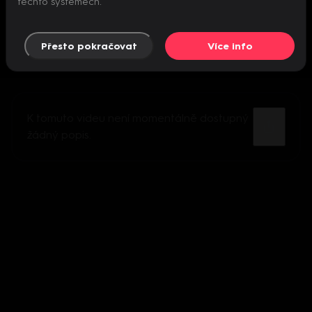
těchto systémech.
Přesto pokračovat
Více info
K tomuto videu není momentálně dostupný
žádný popis.