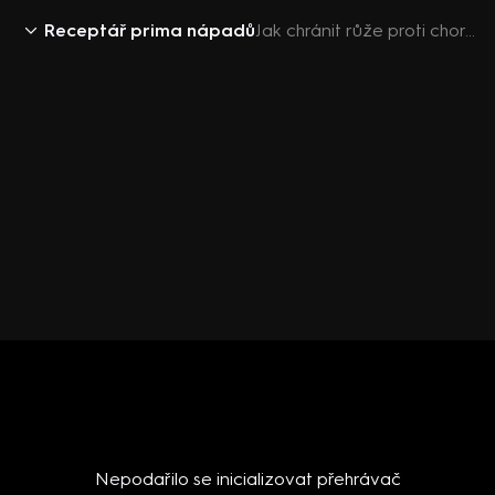
Receptář prima nápadů
Jak chránit růže proti chorobám a škůdcům
Nepodařilo se inicializovat přehrávač