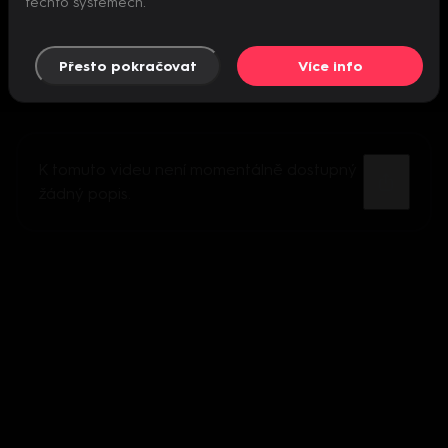
těchto systémech.
Přesto pokračovat
Více info
K tomuto videu není momentálně dostupný
žádný popis.