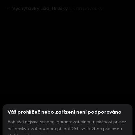
Vychytávky Ládi Hrušky
Jak na pavouky
Váš prohlížeč nebo zařízení není podporováno
Bohužel nejsme schopni garantovat plnou funkčnost prima+
ani poskytovat podporu při potížích se službou prima+ na
Nepodařilo se inicializovat přehrávač