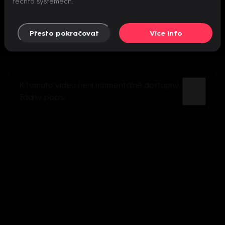
těchto systémech.
Přesto pokračovat
Více info
K tomuto videu není momentálně dostupný
žádný popis.