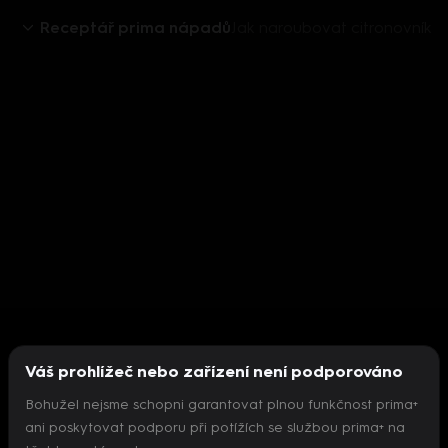
Receptář prima nápadů
Jak naroubovat citronovník
Váš prohlížeč nebo zařízení není podporováno
Bohužel nejsme schopni garantovat plnou funkčnost prima+
ani poskytovat podporu při potížích se službou prima+ na
Nepodařilo se inicializovat přehrávač