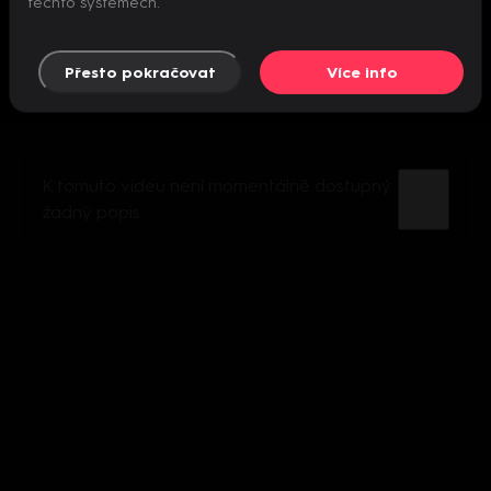
těchto systémech.
Přesto pokračovat
Více info
K tomuto videu není momentálně dostupný
žádný popis.