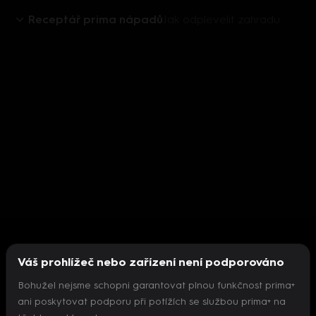
Receptář prima nápadů
Jak odplevelit zahradu
Váš prohlížeč nebo zařízení není podporováno
Bohužel nejsme schopni garantovat plnou funkčnost prima+
ani poskytovat podporu při potížích se službou prima+ na
Nepodařilo se inicializovat přehrávač