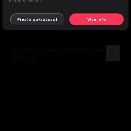
těchto systémech.
Přesto pokračovat
Více info
K tomuto videu není momentálně dostupný
žádný popis.