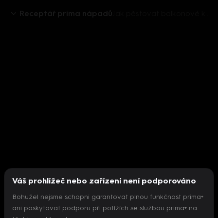
Receptář prima nápadů
Jak pěstovat balkonové květiny
Váš prohlížeč nebo zařízení není podporováno
Bohužel nejsme schopni garantovat plnou funkčnost prima+
ani poskytovat podporu při potížích se službou prima+ na
Nepodařilo se inicializovat přehrávač