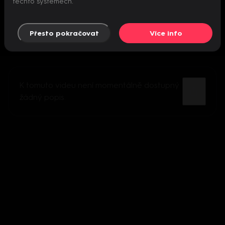
těchto systémech.
Přesto pokračovat
Více info
K tomuto videu není momentálně dostupný
žádný popis.