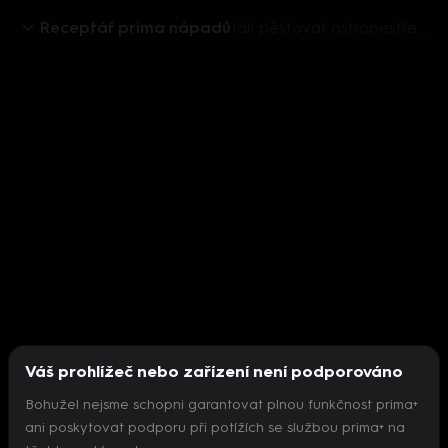
Receptář prima nápadů
Jak pěstovat ostropestřec mariánský a co si z něho vyrobit
Váš prohlížeč nebo zařízení není podporováno
Bohužel nejsme schopni garantovat plnou funkčnost prima+
ani poskytovat podporu při potížích se službou prima+ na
Nepodařilo se inicializovat přehrávač