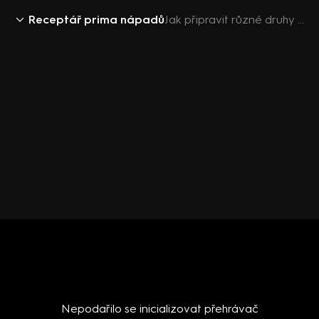
Receptář prima nápadů
Jak připravit různé druhy bramborového salátu
Nepodařilo se inicializovat přehrávač