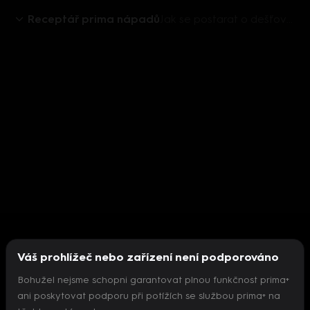
Receptář prima nápadů
Jak se postarat o dešťovou vodu
Váš prohlížeč nebo zařízení není podporováno
Bohužel nejsme schopni garantovat plnou funkčnost prima+
ani poskytovat podporu při potížích se službou prima+ na
Nepodařilo se inicializovat přehrávač