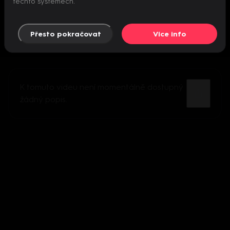
těchto systémech.
Přesto pokračovat
Více info
K tomuto videu není momentálně dostupný
žádný popis.