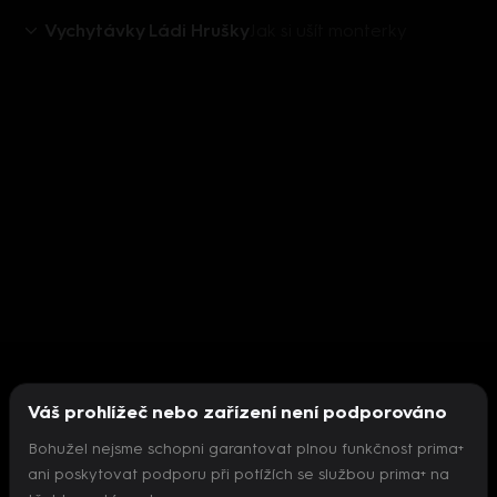
Vychytávky Ládi Hrušky
Jak si ušít monterky
Váš prohlížeč nebo zařízení není podporováno
Bohužel nejsme schopni garantovat plnou funkčnost prima+
ani poskytovat podporu při potížích se službou prima+ na
Nepodařilo se inicializovat přehrávač