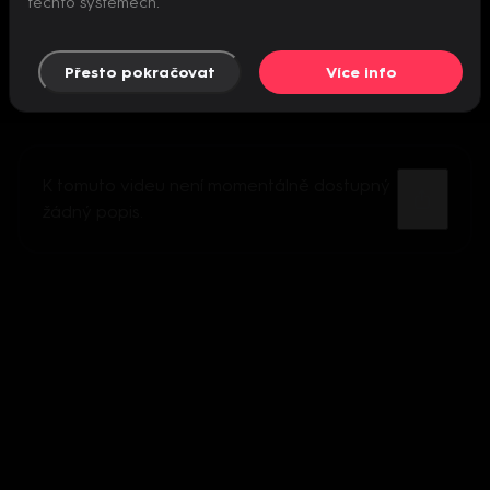
těchto systémech.
Přesto pokračovat
Více info
K tomuto videu není momentálně dostupný
žádný popis.