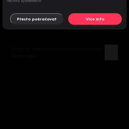
těchto systémech.
Přesto pokračovat
Více info
K tomuto videu není momentálně dostupný
žádný popis.