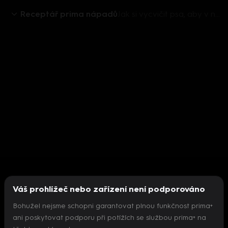
Receptář prima nápadů
Jak si vycvičit psa, aby v noci hlídal
Váš prohlížeč nebo zařízení není podporováno
Bohužel nejsme schopni garantovat plnou funkčnost prima+
ani poskytovat podporu při potížích se službou prima+ na
Nepodařilo se inicializovat přehrávač