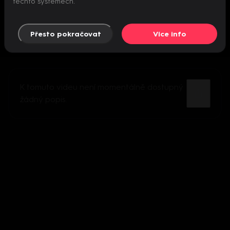
těchto systémech.
Přesto pokračovat
Více info
K tomuto videu není momentálně dostupný
žádný popis.