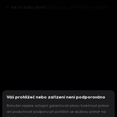
Jak to bylo, šéfe?
Jak to bylo, šéfe? II (8) - upoutávka
Váš prohlížeč nebo zařízení není podporováno
Bohužel nejsme schopni garantovat plnou funkčnost prima+
ani poskytovat podporu při potížích se službou prima+ na
Nepodařilo se inicializovat přehrávač