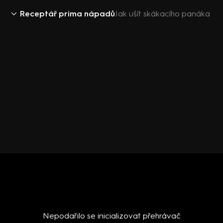
Receptář prima nápadů
Jak ušít skákacího panáka
Nepodařilo se inicializovat přehrávač