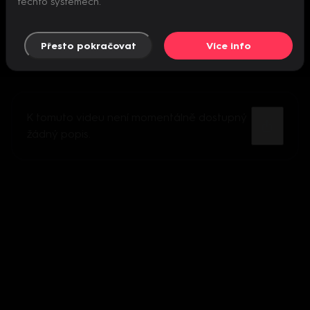
těchto systémech.
Přesto pokračovat
Více info
K tomuto videu není momentálně dostupný
žádný popis.