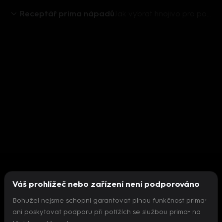
Receptář prima nápadů
Jak vybrat hnojivo pro pokojové rostliny
Váš prohlížeč nebo zařízení není podporováno
Bohužel nejsme schopni garantovat plnou funkčnost prima+
ani poskytovat podporu při potížích se službou prima+ na
Nepodařilo se inicializovat přehrávač