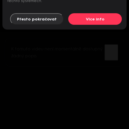
těchto systémech.
Přesto pokračovat
Více info
K tomuto videu není momentálně dostupný
žádný popis.