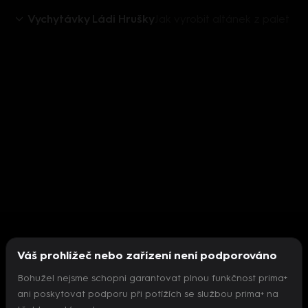
Vychytávky Ládi Hrušky
Jak vyrobit altánek z palet
Váš prohlížeč nebo zařízení není podporováno
Bohužel nejsme schopni garantovat plnou funkčnost prima+
ani poskytovat podporu při potížích se službou prima+ na
Nepodařilo se inicializovat přehrávač