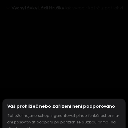
Vychytávky Ládi Hrušky
Jak vyrobit koště z pet lahví
Váš prohlížeč nebo zařízení není podporováno
Bohužel nejsme schopni garantovat plnou funkčnost prima+
ani poskytovat podporu při potížích se službou prima+ na
Nepodařilo se inicializovat přehrávač