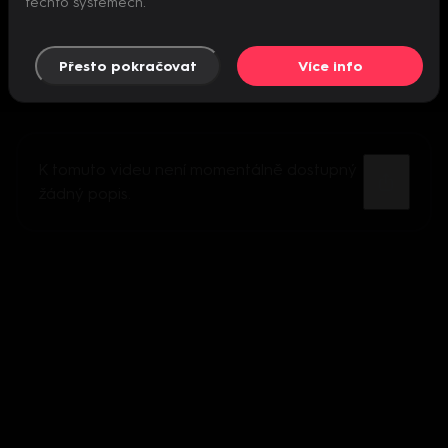
těchto systémech.
Přesto pokračovat
Více info
K tomuto videu není momentálně dostupný
žádný popis.