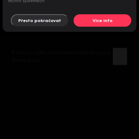
těchto systémech.
Přesto pokračovat
Více info
K tomuto videu není momentálně dostupný
žádný popis.