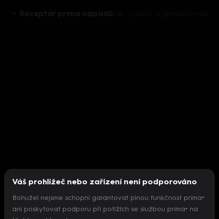
Receptář prima nápadů
Jak vyrobit originální hrnek
Váš prohlížeč nebo zařízení není podporováno
Bohužel nejsme schopni garantovat plnou funkčnost prima+
ani poskytovat podporu při potížích se službou prima+ na
Nepodařilo se inicializovat přehrávač