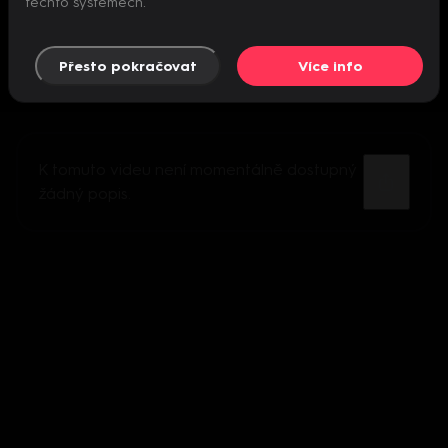
těchto systémech.
Přesto pokračovat
Více info
K tomuto videu není momentálně dostupný
žádný popis.