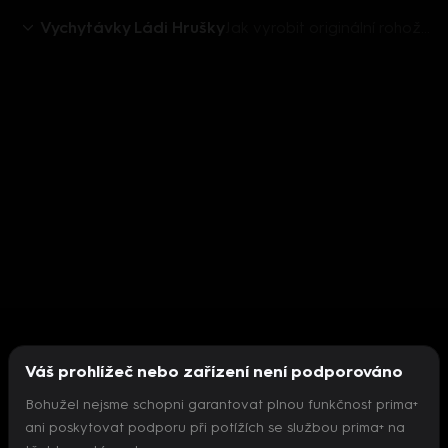
Vychytávky Ládi Hrušky
Jak vyrobit originální rohožku
Váš prohlížeč nebo zařízení není podporováno
Bohužel nejsme schopni garantovat plnou funkčnost prima+
ani poskytovat podporu při potížích se službou prima+ na
Nepodařilo se inicializovat přehrávač