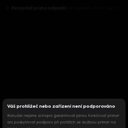
Receptář prima nápadů
Jak vysadit vinnou révu na zahradě
Váš prohlížeč nebo zařízení není podporováno
Bohužel nejsme schopni garantovat plnou funkčnost prima+
ani poskytovat podporu při potížích se službou prima+ na
Nepodařilo se inicializovat přehrávač