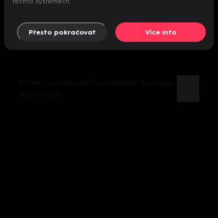
těchto systémech.
Přesto pokračovat
Více info
K tomuto videu není momentálně dostupný
žádný popis.