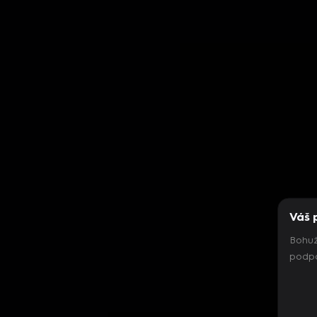
Váš 
Bohuž
podpo