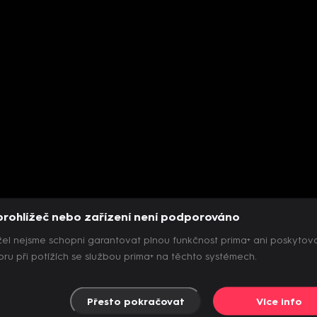
prohlížeč nebo zařízení není podporováno
el nejsme schopni garantovat plnou funkčnost prima+ ani poskytov
ru při potížích se službou prima+ na těchto systémech.
Přesto pokračovat
Více info