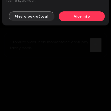
těchto systémech.
Přesto pokračovat
Více info
K tomuto videu není momentálně dostupný
žádný popis.