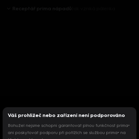
Receptář prima nápadů
Jak vzniká pálenka
Váš prohlížeč nebo zařízení není podporováno
Bohužel nejsme schopni garantovat plnou funkčnost prima+
ani poskytovat podporu při potížích se službou prima+ na
Nepodařilo se inicializovat přehrávač