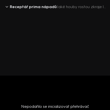
Receptář prima nápadů
Jaké houby rostou zkraje léta
Nepodařilo se inicializovat přehrávač